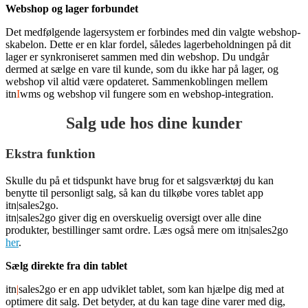
Webshop og lager forbundet
Det medfølgende lagersystem er forbindes med din valgte webshop-
skabelon. Dette er en klar fordel, således lagerbeholdningen på dit
lager er synkroniseret sammen med din webshop. Du undgår
dermed at sælge en vare til kunde, som du ikke har på lager, og
webshop vil altid være opdateret. Sammenkoblingen mellem
itn
I
wms og webshop vil fungere som en webshop-integration.
Salg ude hos dine kunder
Ekstra funktion
Skulle du på et tidspunkt have brug for et salgsværktøj du kan
benytte til personligt salg, så kan du tilkøbe vores tablet app
itn|sales2go.
itn|sales2go giver dig en overskuelig oversigt over alle dine
produkter, bestillinger samt ordre. Læs også mere om itn|sales2go
her
.
Sælg direkte fra din tablet
itn
|
sales2go er en app udviklet tablet, som kan hjælpe dig med at
optimere dit salg. Det betyder, at du kan tage dine varer med dig,