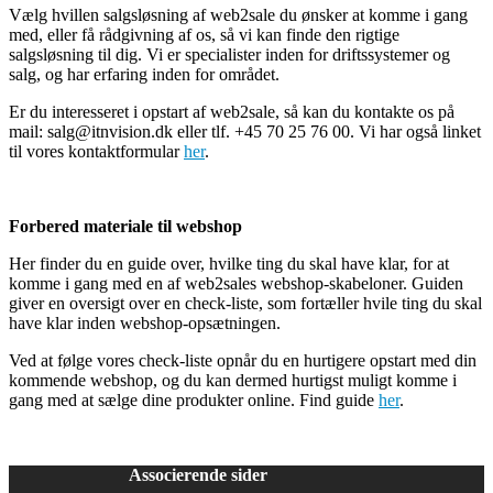
Vælg hvillen salgsløsning af web2sale du ønsker at komme i gang
med, eller få rådgivning af os, så vi kan finde den rigtige
salgsløsning til dig. Vi er specialister inden for driftssystemer og
salg, og har erfaring inden for området.
Er du interesseret i opstart af web2sale, så kan du kontakte os på
mail: salg@itnvision.dk eller tlf. +45 70 25 76 00. Vi har også linket
til vores kontaktformular
her
.
Forbered materiale til webshop
Her finder du en guide over, hvilke ting du skal have klar, for at
komme i gang med en af web2sales webshop-skabeloner. Guiden
giver en oversigt over en check-liste, som fortæller hvile ting du skal
have klar inden webshop-opsætningen.
Ved at følge vores check-liste opnår du en hurtigere opstart med din
kommende webshop, og du kan dermed hurtigst muligt komme i
gang med at sælge dine produkter online. Find guide
her
.
Associerende sider