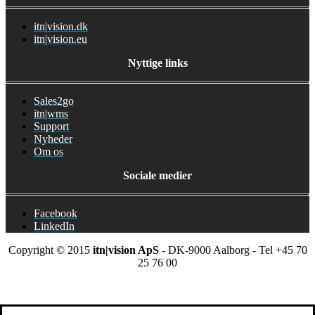
itn|vision.dk
itn|vision.eu
Nyttige links
Sales2go
itn|wms
Support
Nyheder
Om os
Sociale medier
Facebook
LinkedIn
Copyright © 2015
itn|vision ApS
- DK-9000 Aalborg - Tel +45 70
25 76 00